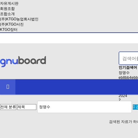
자유게시판
회원조합
조합소개
(주)KTGO농업회사법인
(주)KTGO서진
KTGO장터
인기검색어
정명수
eb8bb4ebb
2021
EAB3B5EB
인사
2024
2
검색된 자료가 하