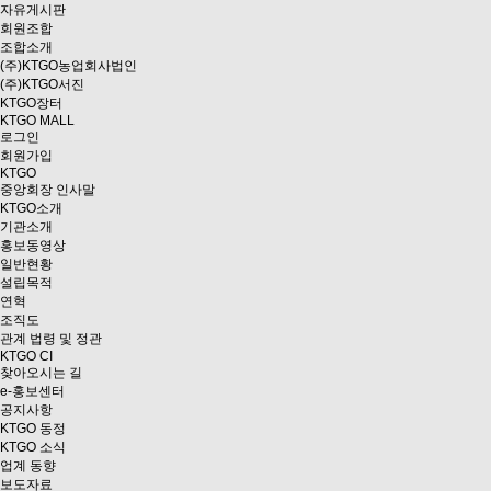
자유게시판
회원조합
조합소개
(주)KTGO농업회사법인
(주)KTGO서진
KTGO
장터
KTGO MALL
로그인
회원가입
KTGO
중앙회장 인사말
KTGO소개
기관소개
홍보동영상
일반현황
설립목적
연혁
조직도
관계 법령 및 정관
KTGO CI
찾아오시는 길
e
-홍보센터
공지사항
KTGO 동정
KTGO 소식
업계 동향
보도자료