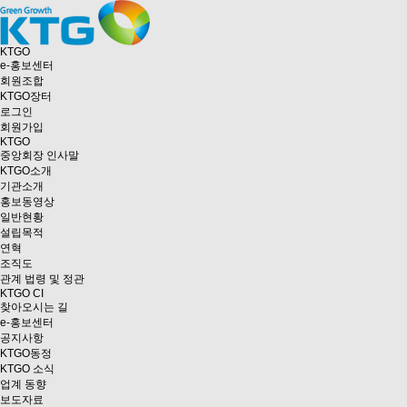
KTGO
e
-홍보센터
회원조합
KTGO
장터
로그인
회원가입
KTGO
중앙회장 인사말
KTGO소개
기관소개
홍보동영상
일반현황
설립목적
연혁
조직도
관계 법령 및 정관
KTGO CI
찾아오시는 길
e
-홍보센터
공지사항
KTGO동정
KTGO 소식
업계 동향
보도자료