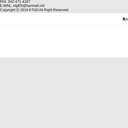
FAX. 042-471-4187
E-MAIL. ntgf05@hanmail.net
Copyright ⓒ 2019 KTGO All Right Reserved.
회