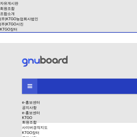
자유게시판
회원조합
조합소개
(주)KTGO농업회사법인
(주)KTGO서진
KTGO장터
e-홍보센터
공지사항
e-홍보센터
KTGO
회원조합
사이버경작지도
KTGO장터