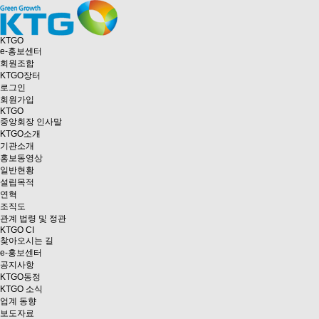
KTGO
e
-홍보센터
회원조합
KTGO
장터
로그인
회원가입
KTGO
중앙회장 인사말
KTGO소개
기관소개
홍보동영상
일반현황
설립목적
연혁
조직도
관계 법령 및 정관
KTGO CI
찾아오시는 길
e
-홍보센터
공지사항
KTGO동정
KTGO 소식
업계 동향
보도자료