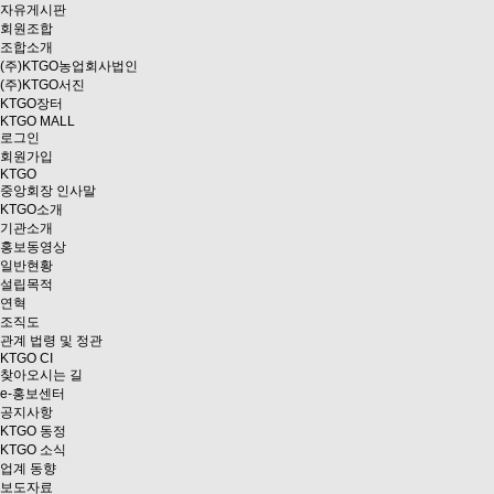
자유게시판
회원조합
조합소개
(주)KTGO농업회사법인
(주)KTGO서진
KTGO
장터
KTGO MALL
로그인
회원가입
KTGO
중앙회장 인사말
KTGO소개
기관소개
홍보동영상
일반현황
설립목적
연혁
조직도
관계 법령 및 정관
KTGO CI
찾아오시는 길
e
-홍보센터
공지사항
KTGO 동정
KTGO 소식
업계 동향
보도자료