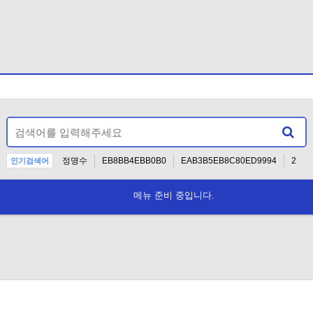
정명수
EB8BB4EBB0B0
EAB3B5EB8C80ED9994
2
인기검색어
2021
인사
2024
메뉴 준비 중입니다.