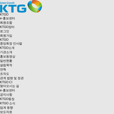
KTGO
e
-홍보센터
회원조합
KTGO
장터
로그인
회원가입
KTGO
중앙회장 인사말
KTGO소개
기관소개
홍보동영상
일반현황
설립목적
연혁
조직도
관계 법령 및 정관
KTGO CI
찾아오시는 길
e
-홍보센터
공지사항
KTGO동정
KTGO 소식
업계 동향
보도자료