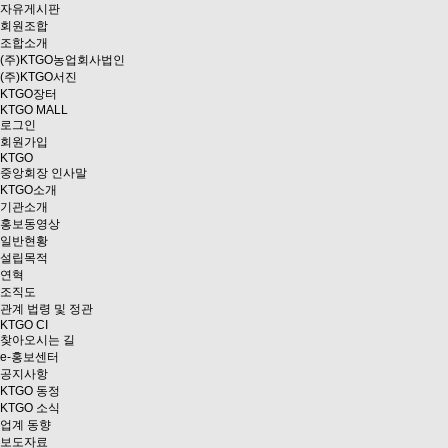
자유게시판
회원조합
조합소개
(주)KTGO농업회사법인
(주)KTGO서진
KTGO
장터
KTGO MALL
로그인
회원가입
KTGO
중앙회장 인사말
KTGO소개
기관소개
홍보동영상
일반현황
설립목적
연혁
조직도
관계 법령 및 정관
KTGO CI
찾아오시는 길
e
-홍보센터
공지사항
KTGO 동정
KTGO 소식
업계 동향
보도자료