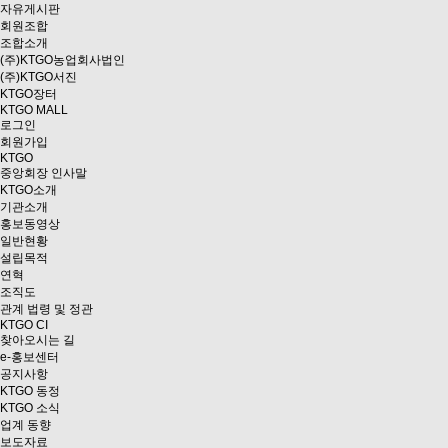
자유게시판
회원조합
조합소개
(주)KTGO농업회사법인
(주)KTGO서진
KTGO
장터
KTGO MALL
로그인
회원가입
KTGO
중앙회장 인사말
KTGO소개
기관소개
홍보동영상
일반현황
설립목적
연혁
조직도
관계 법령 및 정관
KTGO CI
찾아오시는 길
e
-홍보센터
공지사항
KTGO 동정
KTGO 소식
업계 동향
보도자료