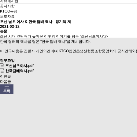
자유게시판
공지사항
KTGO동정
보도자료
조선 남초 야사 & 한국 담배 역사 - 정기택 저
2021-03-12
본문
조선 시대 잎담배가 들어온 이후의 이야기를 담은 "조선남초야사"와
한국 담배의 역사를 담은 "한국 담배 역사"를 게시합니다.
이 연구내용은 집필자 개인의견이며 KTGO엽연초생산협동조합중앙회의 공식견해와
첨부파일
조선남초야사.pdf
한국담배역사.pdf
이전글
다음글
목록