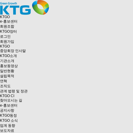
KTGO
e
-홍보센터
회원조합
KTGO
장터
로그인
회원가입
KTGO
중앙회장 인사말
KTGO소개
기관소개
홍보동영상
일반현황
설립목적
연혁
조직도
관계 법령 및 정관
KTGO CI
찾아오시는 길
e
-홍보센터
공지사항
KTGO동정
KTGO 소식
업계 동향
보도자료